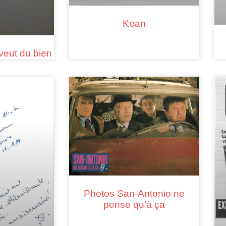
Kean
veut du bien
Photos San-Antonio ne
pense qu’à ça