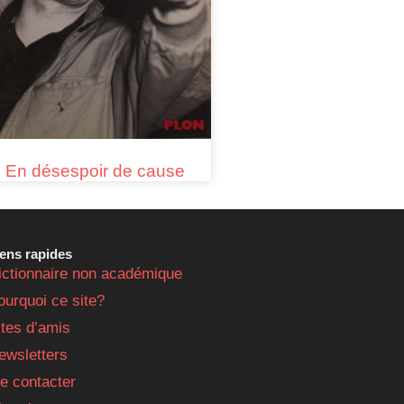
En désespoir de cause
iens rapides
ictionnaire non académique
ourquoi ce site?
ites d’amis
ewsletters
e contacter