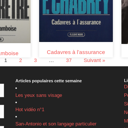
Cadavres à l’assurance
ramboise
1
2
3
…
37
Suivant »
L
Articles populaires cette semaine
D
Les yeux sans visage
P
S
Hot vidéo n°1
N
M
San-Antonio et son langage particulier