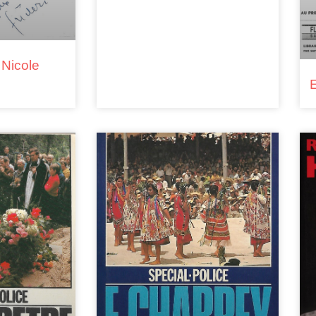
 Nicole
E