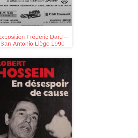
xposition Frédéric Dard –
San-Antonio Liège 1990