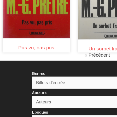
Pas vu, pas pris
Un sorbet f
« Précédent
Genres
Auteurs
Epoques