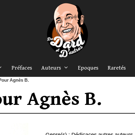
Préfaces
Auteurs
Epoques
Raretés
Pour Agnès B.
ur Agnès B.
Genre(s) :
Dédicaces autres auteurs