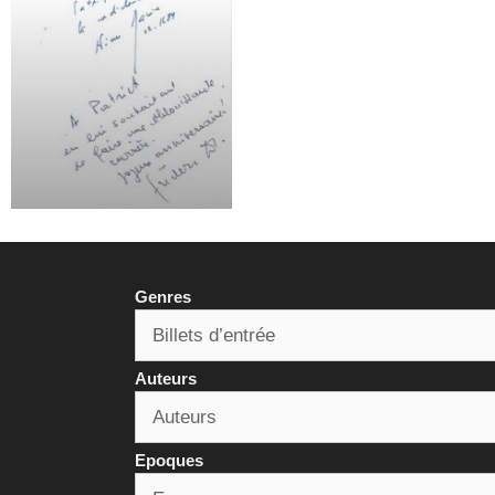
Genres
Auteurs
Epoques