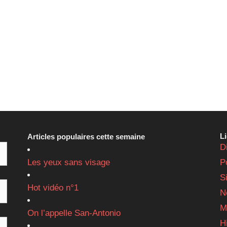
L
Articles populaires cette semaine
D
Les yeux sans visage
P
S
Hot vidéo n°1
N
M
On l’appelle San-Antonio
H