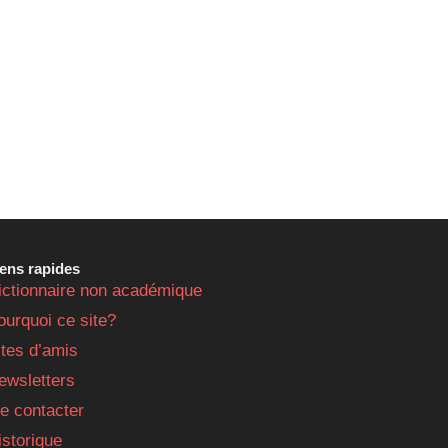
iens rapides
ictionnaire non académique
ourquoi ce site?
ites d’amis
ewsletters
e contacter
istorique