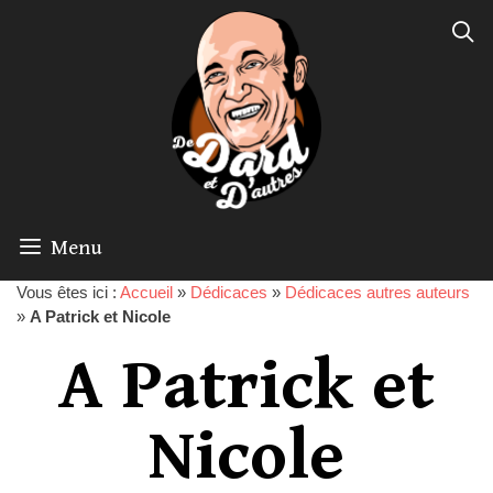
Menu
Vous êtes ici :
Accueil
»
Dédicaces
»
Dédicaces autres auteurs
»
A Patrick et Nicole
A Patrick et
Nicole