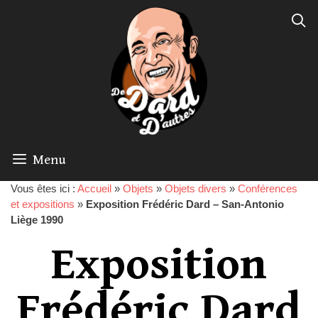
Menu
Vous êtes ici :
Accueil
»
Objets
»
Objets divers
»
Conférences
et expositions
»
Exposition Frédéric Dard – San-Antonio
Liège 1990
Exposition
Frédéric Dard