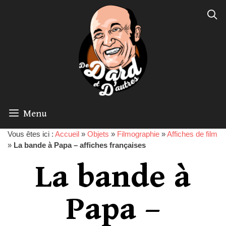
Menu
Vous êtes ici :
Accueil
»
Objets
»
Filmographie
»
Affiches de film
»
La bande à Papa – affiches françaises
La bande à
Papa –