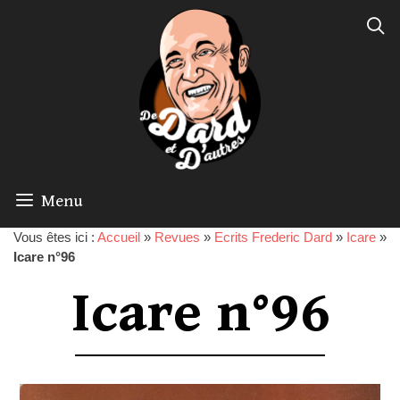
Menu
Vous êtes ici :
Accueil
»
Revues
»
Ecrits Frederic Dard
»
Icare
»
Icare n°96
Icare n°96