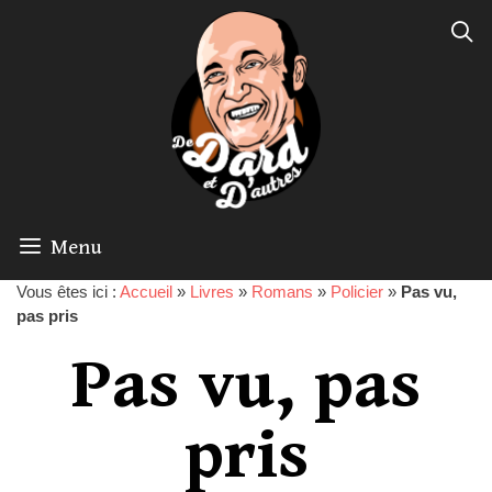
Menu
Vous êtes ici :
Accueil
»
Livres
»
Romans
»
Policier
»
Pas vu,
pas pris
Pas vu, pas
pris