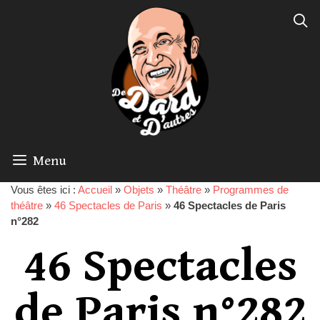
Menu
Vous êtes ici :
Accueil
»
Objets
»
Théâtre
»
Programmes de
théâtre
»
46 Spectacles de Paris
»
46 Spectacles de Paris
n°282
46 Spectacles
de Paris n°282