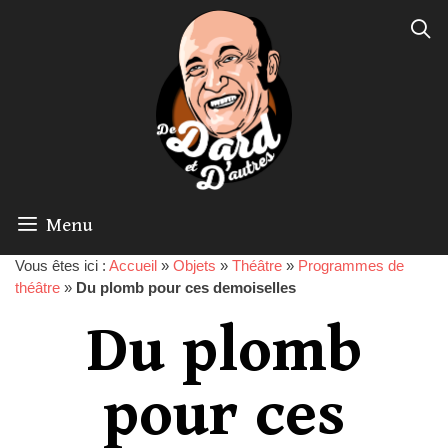
Menu
Vous êtes ici :
Accueil
»
Objets
»
Théâtre
»
Programmes de
théâtre
»
Du plomb pour ces demoiselles
Du plomb
pour ces