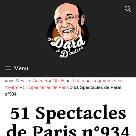
Menu
Vous êtes ici :
Accueil
»
Objets
»
Théâtre
»
Programmes de
théâtre
»
51 Spectacles de Paris
»
51 Spectacles de Paris
n°934
51 Spectacles
de Paris n°934