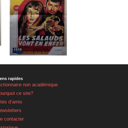
iens rapides
ictionnaire non académique
ourquoi ce site?
ites d’amis
ewsletters
e contacter
istorique