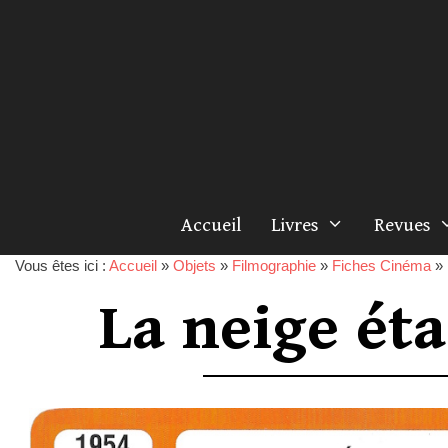
Accueil
Livres
Revues
Vous êtes ici :
Accueil
»
Objets
»
Filmographie
»
Fiches Cinéma
»
La neige éta