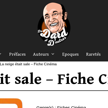
Préfaces
Auteurs
Epoques
Raretés
La neige était sale – Fiche Cinéma
it sale – Fiche
Genre(s) :
Fiches Cinéma