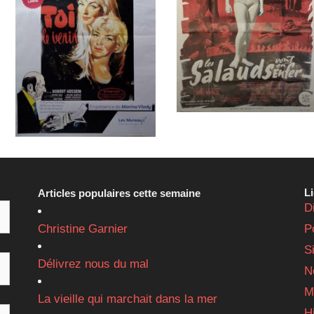
L
Articles populaires cette semaine
D
Christine Garnier
P
S
Délivrez nous du mal
N
M
La vieille qui marchait dans la mer
H