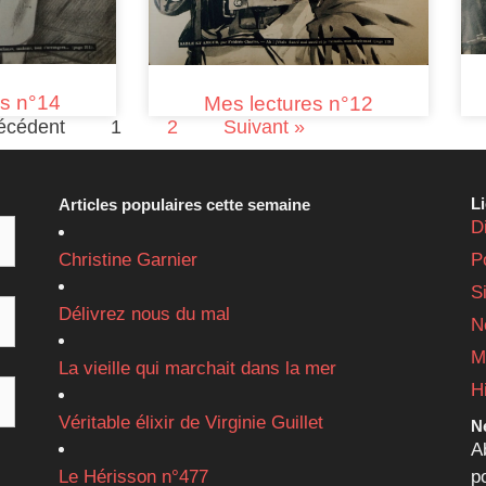
es n°14
Mes lectures n°12
écédent
1
2
Suivant »
L
Articles populaires cette semaine
D
Christine Garnier
P
S
Délivrez nous du mal
N
M
La vieille qui marchait dans la mer
H
Véritable élixir de Virginie Guillet
Ne
A
Le Hérisson n°477
p