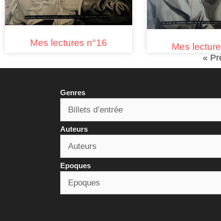
Mes lectures n°16
Mes lectur
« Pr
Genres
Auteurs
Epoques