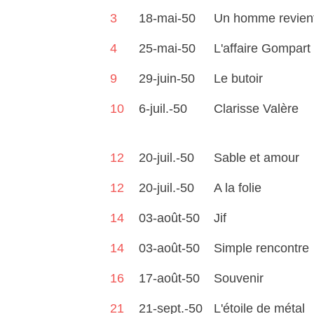
3
18-mai-50
Un homme revie
4
25-mai-50
L'affaire Gompart
9
29-juin-50
Le butoir
10
6-juil.-50
Clarisse Valère
12
20-juil.-50
Sable et amour
12
20-juil.-50
A la folie
14
03-août-50
Jif
14
03-août-50
Simple rencontre
16
17-août-50
Souvenir
21
21-sept.-50
L'étoile de métal