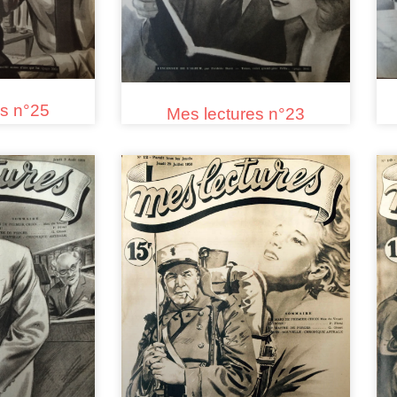
es n°25
Mes lectures n°23