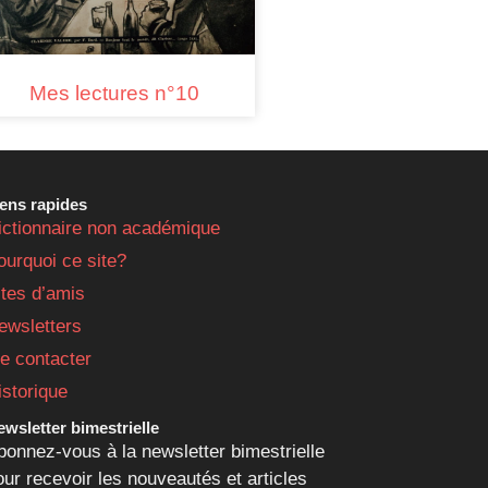
Mes lectures n°10
iens rapides
ictionnaire non académique
ourquoi ce site?
ites d’amis
ewsletters
e contacter
istorique
wsletter bimestrielle
bonnez-vous à la newsletter bimestrielle
our recevoir les nouveautés et articles