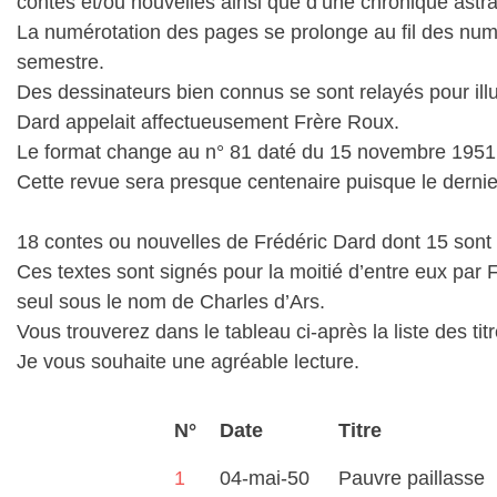
contes et/ou nouvelles ainsi que d’une chronique astra
La numérotation des pages se prolonge au fil des numér
semestre.
Des dessinateurs bien connus se sont relayés pour illu
Dard appelait affectueusement Frère Roux.
Le format change au n° 81 daté du 15 novembre 1951 
Cette revue sera presque centenaire puisque le derni
18 contes ou nouvelles de Frédéric Dard dont 15 sont 
Ces textes sont signés pour la moitié d’entre eux par 
seul sous le nom de Charles d’Ars.
Vous trouverez dans le tableau ci-après la liste des titr
Je vous souhaite une agréable lecture.
N°
Date
Titre
1
04-mai-50
Pauvre paillasse