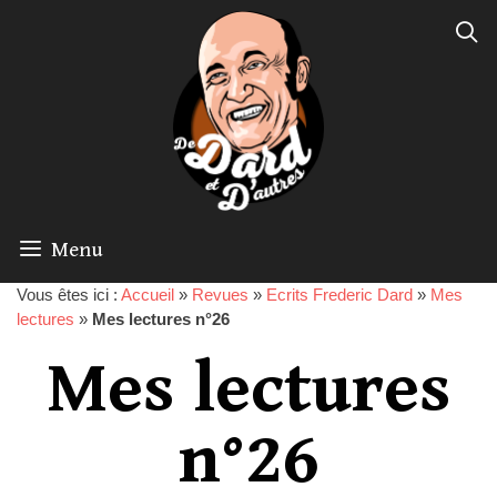
Menu
Vous êtes ici :
Accueil
»
Revues
»
Ecrits Frederic Dard
»
Mes
lectures
»
Mes lectures n°26
Mes lectures
n°26