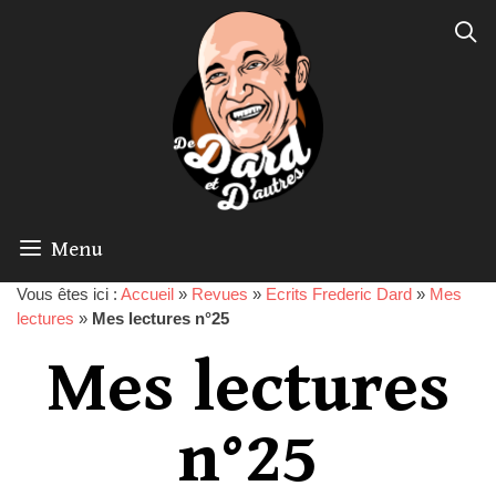
Menu
Vous êtes ici :
Accueil
»
Revues
»
Ecrits Frederic Dard
»
Mes
lectures
»
Mes lectures n°25
Mes lectures
n°25