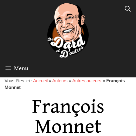
Menu
Vous êtes ici :
Accueil
»
Auteurs
»
Autres auteurs
»
François
Monnet
François
Monnet