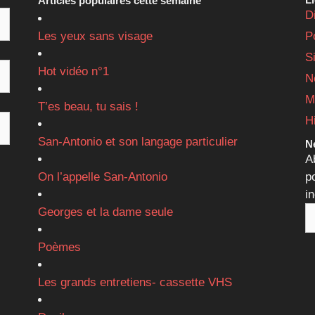
Articles populaires cette semaine
D
Les yeux sans visage
P
S
Hot vidéo n°1
N
M
T’es beau, tu sais !
H
San-Antonio et son langage particulier
Ne
A
On l’appelle San-Antonio
p
i
Georges et la dame seule
Poèmes
Les grands entretiens- cassette VHS