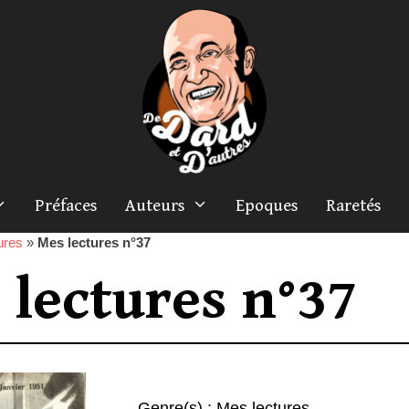
Préfaces
Auteurs
Epoques
Raretés
ures
»
Mes lectures n°37
 lectures n°37
Genre(s) :
Mes lectures