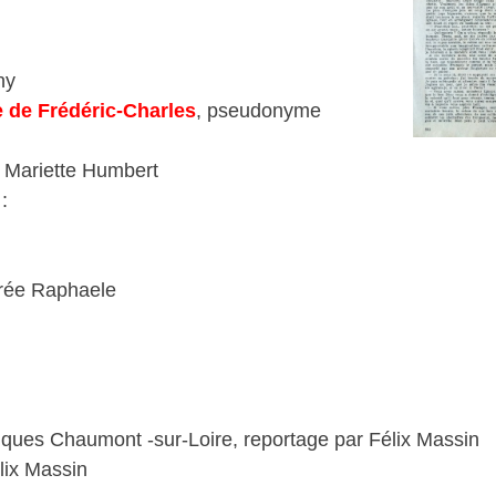
ny
e de Frédéric-Charles
, pseudonyme
e Mariette Humbert
:
ndrée Raphaele
riques Chaumont -sur-Loire, reportage par Félix Massin
lix Massin