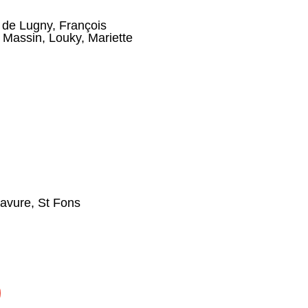
 de Lugny
,
François
x Massin
,
Louky
,
Mariette
avure, St Fons