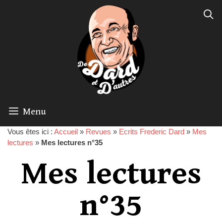
Menu
Vous êtes ici :
Accueil
»
Revues
»
Ecrits Frederic Dard
»
Mes
lectures
»
Mes lectures n°35
Mes lectures
n°35