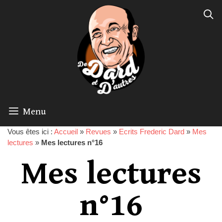
Menu
Vous êtes ici :
Accueil
»
Revues
»
Ecrits Frederic Dard
»
Mes
lectures
»
Mes lectures n°16
Mes lectures
n°16