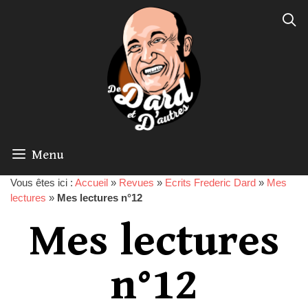
Menu
Vous êtes ici :
Accueil
»
Revues
»
Ecrits Frederic Dard
»
Mes
lectures
»
Mes lectures n°12
Mes lectures
n°12