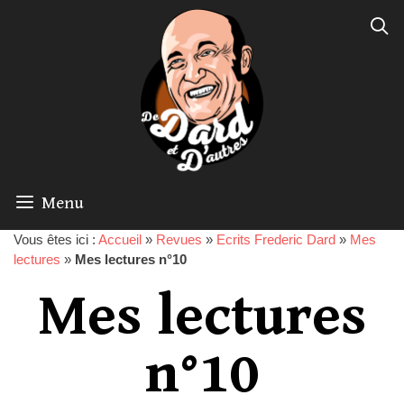
Menu
Vous êtes ici :
Accueil
»
Revues
»
Ecrits Frederic Dard
»
Mes
lectures
»
Mes lectures n°10
Mes lectures
n°10