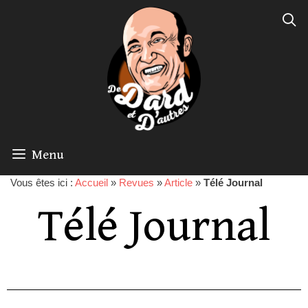
Menu
Vous êtes ici :
Accueil
»
Revues
»
Article
»
Télé Journal
Télé Journal