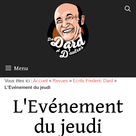
Menu
Vous êtes ici :
Accueil
»
Revues
»
Ecrits Frederic Dard
»
L'Evénement du jeudi
L'Evénement
du jeudi