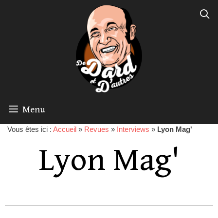
Menu
Vous êtes ici :
Accueil
»
Revues
»
Interviews
»
Lyon Mag'
Lyon Mag'