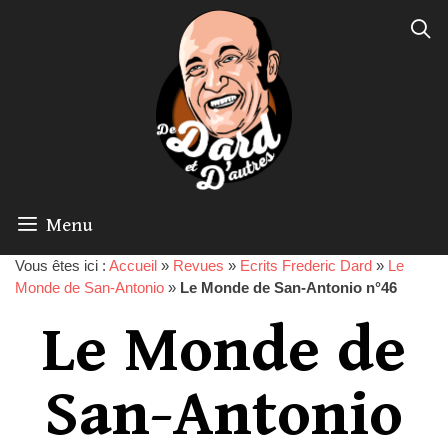
Menu
Vous êtes ici :
Accueil
»
Revues
»
Ecrits Frederic Dard
»
Le
Monde de San-Antonio
»
Le Monde de San-Antonio n°46
Le Monde de
San-Antonio