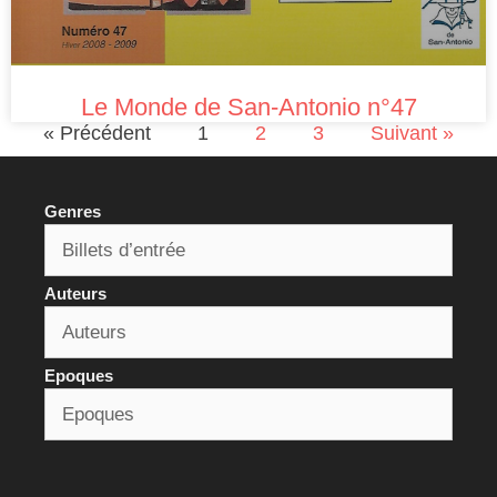
Le Monde de San-Antonio n°47
« Précédent
1
2
3
Suivant »
Genres
Auteurs
Epoques