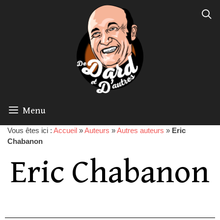
Menu
Vous êtes ici :
Accueil
»
Auteurs
»
Autres auteurs
»
Eric
Chabanon
Eric Chabanon