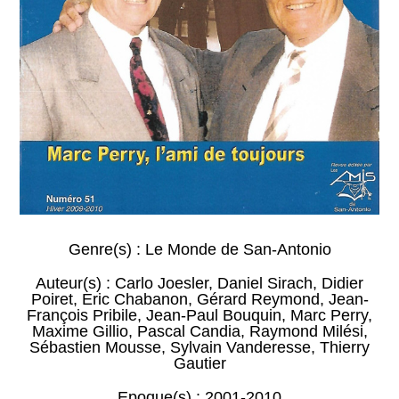
Genre(s) :
Le Monde de San-Antonio
Auteur(s) :
Carlo Joesler
,
Daniel Sirach
,
Didier
Poiret
,
Eric Chabanon
,
Gérard Reymond
,
Jean-
François Pribile
,
Jean-Paul Bouquin
,
Marc Perry
,
Maxime Gillio
,
Pascal Candia
,
Raymond Milési
,
Sébastien Mousse
,
Sylvain Vanderesse
,
Thierry
Gautier
Epoque(s) :
2001-2010