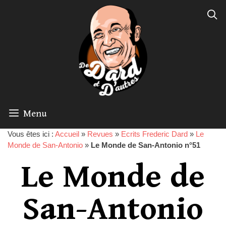
Menu
Vous êtes ici :
Accueil
»
Revues
»
Ecrits Frederic Dard
»
Le
Monde de San-Antonio
»
Le Monde de San-Antonio n°51
Le Monde de
San-Antonio