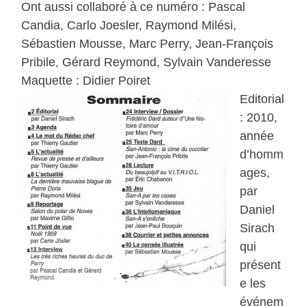
Ont aussi collaboré à ce numéro : Pascal
Candia, Carlo Joesler, Raymond Milési,
Sébastien Mousse, Marc Perry, Jean-François
Pribile, Gérard Reymond, Sylvain Vanderesse
Maquette : Didier Poiret
Editorial
: 2010,
année
d’homm
ages,
par
Daniel
Sirach
qui
présent
e les
événem