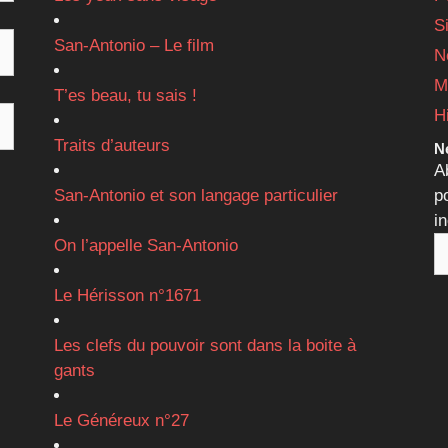
S
San-Antonio – Le film
N
M
T’es beau, tu sais !
H
Traits d’auteurs
Ne
A
San-Antonio et son langage particulier
p
i
On l’appelle San-Antonio
Le Hérisson n°1671
Les clefs du pouvoir sont dans la boite à
gants
Le Généreux n°27