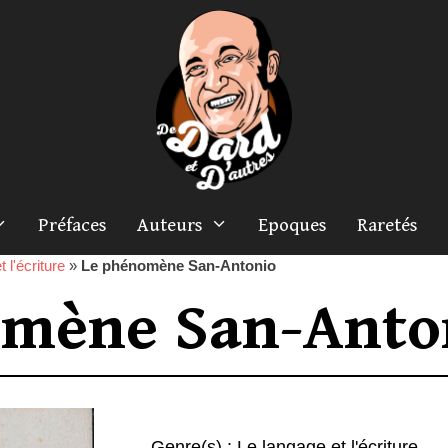
Préfaces
Auteurs
Epoques
Raretés
 l'écriture
»
Le phénomène San-Antonio
omène San-Anto
Genre(s) :
Le langage et l'écriture