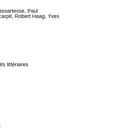
assartesse
,
Paul
arpit
,
Robert Haag
,
Yves
s littéraires