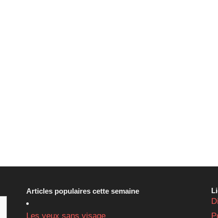
L
Articles populaires cette semaine
D
Les yeux sans visage
P