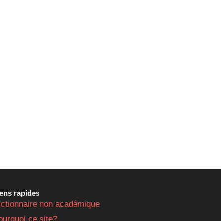
iens rapides
ictionnaire non académique
ourquoi ce site?