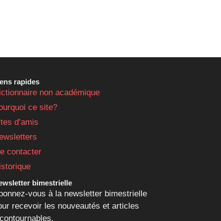
iens rapides
ictionnaire non académique
ourquoi ce site?
ites d’amis
ewsletters
e contacter
istorique
wsletter bimestrielle
bonnez-vous à la newsletter bimestrielle
our recevoir les nouveautés et articles
ncontournables.