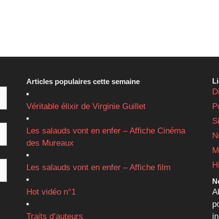
L
Articles populaires cette semaine
D
Véritable élixir de Virginie Guillet
P
S
Les salauds vont en enfer – Affiche Cinéma
N
des Mureaux
M
H
Les salauds vont en enfer – Affiche film
Ne
Hot vidéo n°1
A
p
Traits d’auteurs
i