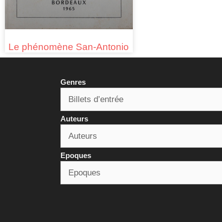
Le phénomène San-Antonio
Genres
Auteurs
Epoques