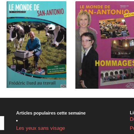
L
Articles populaires cette semaine
D
Les yeux sans visage
P