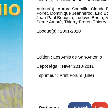
Auteur(s) :
Aurore Soumille
,
Claude B
Poiret
,
Dominique Jeannerod
,
Eric B
Jean-Paul Bouquin
,
Ludovic Bertin
,
M
Serge Amoré
,
Thierry Fréret
,
Thierry 
Epoque(s) :
2001-2010
Edition : Les Amis de San-Antonio
Dépot légal : Hiver 2010-2011
Imprimeur : Print Forum (Lille)
Facebook
Email
Partager :