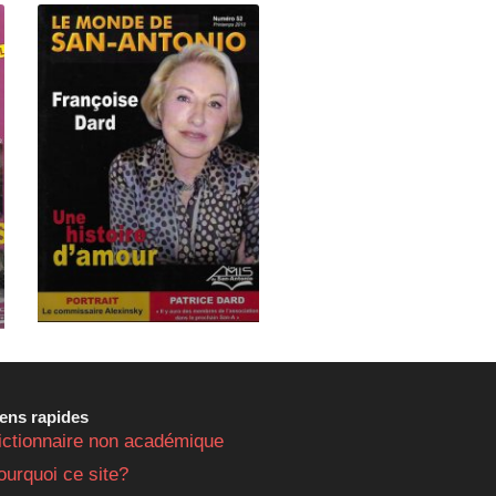
iens rapides
ictionnaire non académique
ourquoi ce site?