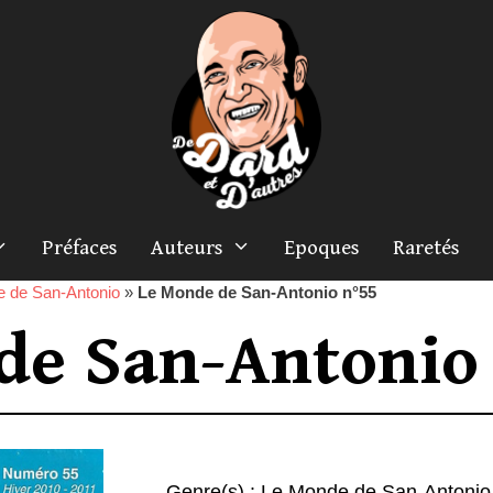
Préfaces
Auteurs
Epoques
Raretés
 de San-Antonio
»
Le Monde de San-Antonio n°55
de San-Antonio
Genre(s) :
Le Monde de San-Antonio