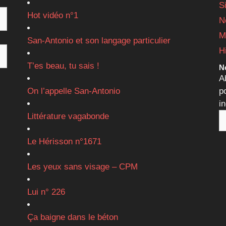
S
Hot vidéo n°1
N
M
San-Antonio et son langage particulier
H
T’es beau, tu sais !
Ne
A
On l’appelle San-Antonio
p
i
Littérature vagabonde
Le Hérisson n°1671
Les yeux sans visage – CPM
Lui n° 226
Ça baigne dans le béton