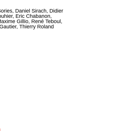
ories
,
Daniel Sirach
,
Didier
ouhier
,
Eric Chabanon
,
axime Gillio
,
René Teboul
,
Gautier
,
Thierry Roland