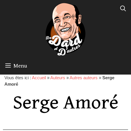
Menu
Vous êtes ici :
Accueil
»
Auteurs
»
Autres auteurs
»
Serge
Amoré
Serge Amoré