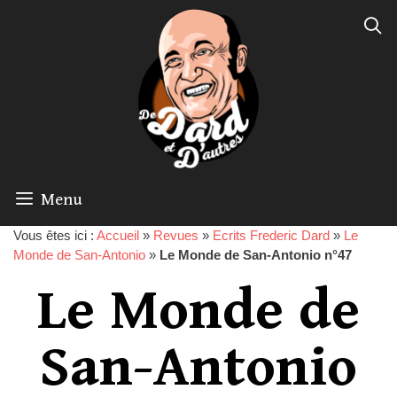
Menu
Vous êtes ici :
Accueil
»
Revues
»
Ecrits Frederic Dard
»
Le
Monde de San-Antonio
»
Le Monde de San-Antonio n°47
Le Monde de
San-Antonio