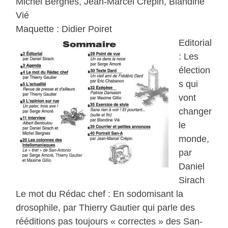
Michel Bergnes, Jean-Marcel Crépin, Blandine
Vié
Maquette : Didier Poiret
Editorial
: Les
élection
s qui
vont
changer
le
monde,
par
Daniel
Sirach
Le mot du Rédac chef : En sodomisant la
drosophile, par Thierry Gautier qui parle des
rééditions pas toujours « correctes » des San-