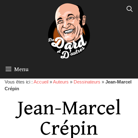
Menu
Vous êtes ici :
Accueil
»
Auteurs
»
Dessinateurs
»
Jean-Marcel
Crépin
Jean-Marcel
Crépin