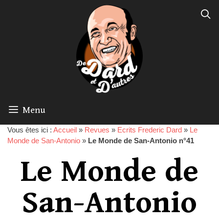
Menu
Vous êtes ici :
Accueil
»
Revues
»
Ecrits Frederic Dard
»
Le
Monde de San-Antonio
»
Le Monde de San-Antonio n°41
Le Monde de
San-Antonio