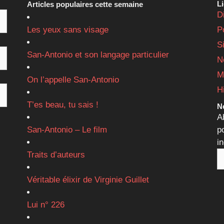
L
Articles populaires cette semaine
D
Les yeux sans visage
P
S
San-Antonio et son langage particulier
N
M
On l’appelle San-Antonio
H
T’es beau, tu sais !
Ne
A
San-Antonio – Le film
p
i
Traits d’auteurs
Véritable élixir de Virginie Guillet
Lui n° 226