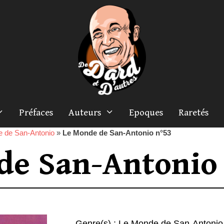
Préfaces
Auteurs
Epoques
Raretés
 de San-Antonio
»
Le Monde de San-Antonio n°53
de San-Antonio
Genre(s) :
Le Monde de San-Antonio