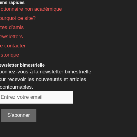
iens rapides
ictionnaire non académique
ourquoi ce site?
ites d’amis
ewsletters
e contacter
istorique
wsletter bimestrielle
bonnez-vous à la newsletter bimestrielle
our recevoir les nouveautés et articles
ncontournables.