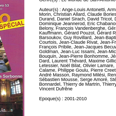
Auteur(s) :
Ange-Louis Antonetti
,
Arm
Morin
,
Christian Allard
,
Claude Borie
Durand
,
Daniel Sirach
,
David Tricot
,
Dominique Jeannerod
,
Eric Chabano
Belony
,
François Vandenberghe
,
Gér
Kauffmann
,
Gérard Pouzol
,
Gérard 
Barsoukov
,
Guy Rovillard
,
Jean-Bapti
Courtois
,
Jean-Claude Rivat
,
Jean-Fr
François Pribile
,
Jean-Jacques Becu
Goldman
,
Jean-Luc Issami
,
Jean-Mic
Bouquin
,
Jean-Pierre Bonhomme
,
Jé
Dard
,
Laurent Thévard
,
Maxime Gilli
Letessier
,
Noël Bilat
,
Olivier Lamare
,
Calame
,
Philippe Goulu
,
Pierre Creet
André Masson
,
Raymond Milési
,
Ren
Sébastien Mousse
,
Serge Amoré
,
St
Bonnardel
,
Thierry de Martrin
,
Thierr
Vincent Dufrêne
Epoque(s) :
2001-2010