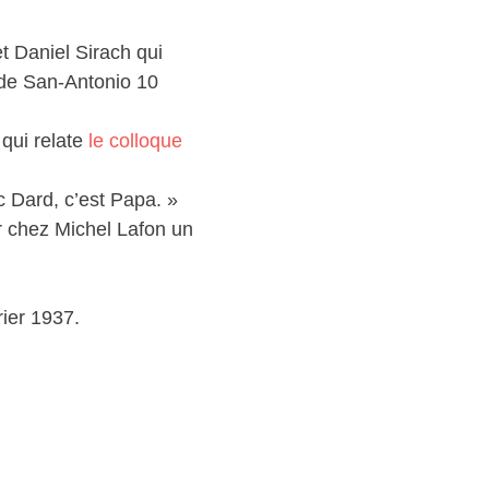
et Daniel Sirach qui
 de San-Antonio 10
qui relate
le colloque
c Dard, c’est Papa. »
er chez Michel Lafon un
rier 1937.