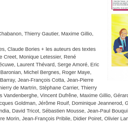
Chabanon, Thierry Gautier, Maxime Gillio,
es, Claude Bories + les auteurs des textes
rre Creet, Monique Letessier, René
écuwe, Laurent Thévard, Serge Amoré, Eric
 Baronian, Michel Bergnes, Roger Maye,
 Barray, Jean-François Cotta, Jean-Pierre
rry de Martrin, Stéphane Carrier, Thierry
ois Vandenberghe, Vincent Dufrêne, Maxime Gillio, Géra
acques Goldman, Jérôme Rouif, Dominique Jeannerod, 
ndia, David Tricot, Sébastien Mousse, Jean-Paul Bouqui
e Morin, Jean-François Pribile, Didier Poiret, Olivier 