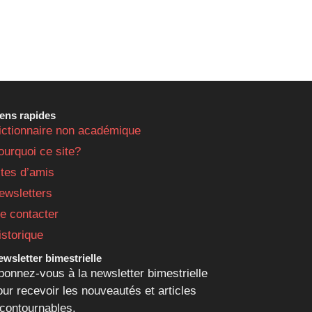
iens rapides
ictionnaire non académique
ourquoi ce site?
ites d’amis
ewsletters
e contacter
istorique
wsletter bimestrielle
bonnez-vous à la newsletter bimestrielle
our recevoir les nouveautés et articles
ncontournables.