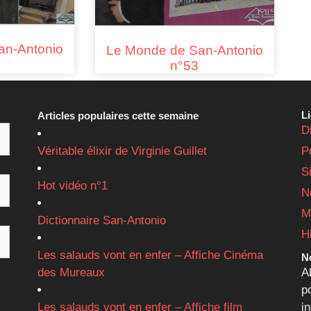
an-Antonio
Le Monde de San-Antonio
n°53
L
Articles populaires cette semaine
D
Véritable élixir de Virginie Guillet
P
S
Hot vidéo n°1
N
M
Dictionnaire San-Antonio
H
Les salauds vont en enfer – Affiche Cinéma
Ne
des Mureaux
A
p
Les salauds vont en enfer – Affiche film
i