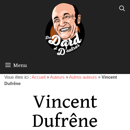
Menu
Vous êtes ici :
Accueil
»
Auteurs
»
Autres auteurs
»
Vincent
Dufrêne
Vincent
Dufrêne