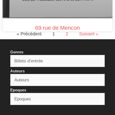
69 rue de Mencon
« Précédent
1
2
Suivant »
Genres
Auteurs
Epoques