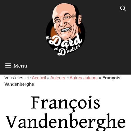
Menu
Vous êtes ici :
Accueil
»
Auteurs
»
Autres auteurs
»
François
Vandenberghe
François
Vandenberghe