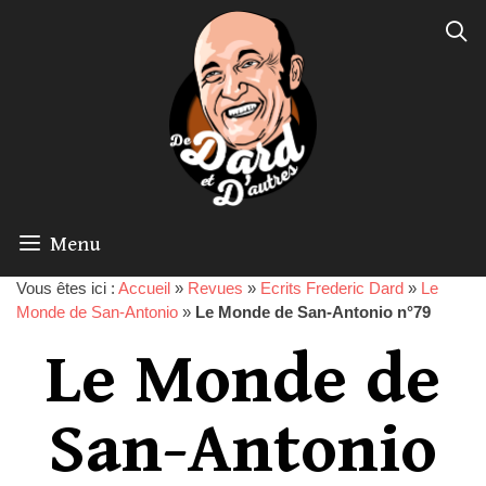
Menu
Vous êtes ici :
Accueil
»
Revues
»
Ecrits Frederic Dard
»
Le
Monde de San-Antonio
»
Le Monde de San-Antonio n°79
Le Monde de
San-Antonio