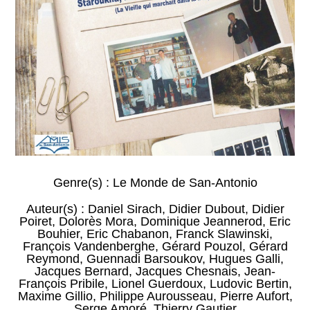
Genre(s) :
Le Monde de San-Antonio
Auteur(s) :
Daniel Sirach
,
Didier Dubout
,
Didier
Poiret
,
Dolorès Mora
,
Dominique Jeannerod
,
Eric
Bouhier
,
Eric Chabanon
,
Franck Slawinski
,
François Vandenberghe
,
Gérard Pouzol
,
Gérard
Reymond
,
Guennadi Barsoukov
,
Hugues Galli
,
Jacques Bernard
,
Jacques Chesnais
,
Jean-
François Pribile
,
Lionel Guerdoux
,
Ludovic Bertin
,
Maxime Gillio
,
Philippe Aurousseau
,
Pierre Aufort
,
Serge Amoré
,
Thierry Gautier