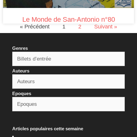
Le Monde de San-Antonio n°80
« Précédent
1
2
Suivant »
Genres
Auteurs
Epoques
Articles populaires cette semaine