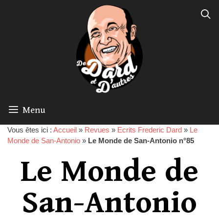
Menu
Vous êtes ici :
Accueil
»
Revues
»
Ecrits Frederic Dard
»
Le
Monde de San-Antonio
»
Le Monde de San-Antonio n°85
Le Monde de
San-Antonio