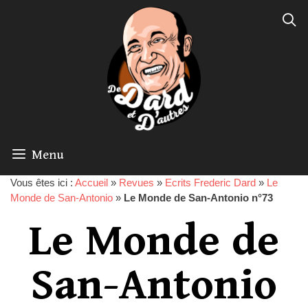
Menu
Vous êtes ici :
Accueil
»
Revues
»
Ecrits Frederic Dard
»
Le
Monde de San-Antonio
»
Le Monde de San-Antonio n°73
Le Monde de
San-Antonio