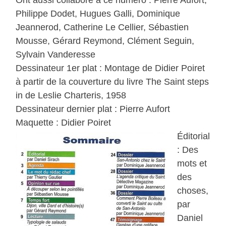
Ont aussi collaboré à ce numéro : Pierre Aufort,
Philippe Dodet, Hugues Galli, Dominique
Jeannerod, Catherine Le Cellier, Sébastien
Mousse, Gérard Reymond, Clément Seguin,
Sylvain Vanderesse
Dessinateur 1er plat : Montage de Didier Poiret
à partir de la couverture du livre The Saint steps
in de Leslie Charteris, 1958
Dessinateur dernier plat : Pierre Aufort
Maquette : Didier Poiret
Éditorial
: Des
mots et
des
choses,
par
Daniel