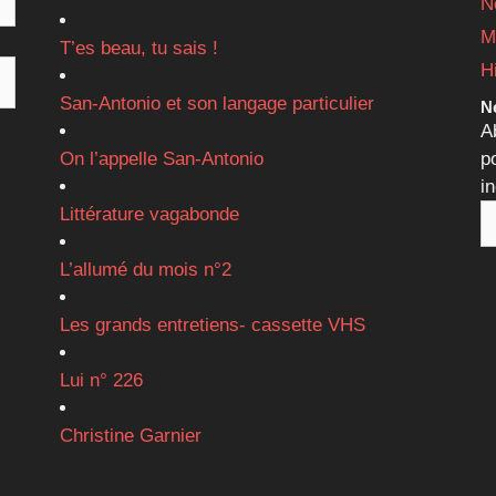
N
M
T’es beau, tu sais !
H
San-Antonio et son langage particulier
Ne
A
On l’appelle San-Antonio
p
i
Littérature vagabonde
L’allumé du mois n°2
Les grands entretiens- cassette VHS
Lui n° 226
Christine Garnier