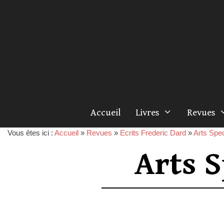
Accueil
Livres
Revues
Vous êtes ici :
Accueil
»
Revues
»
Ecrits Frederic Dard
»
Arts Spe
Arts S