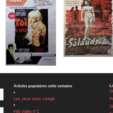
L
Articles populaires cette semaine
D
Les yeux sans visage
P
S
Hot vidéo n°1