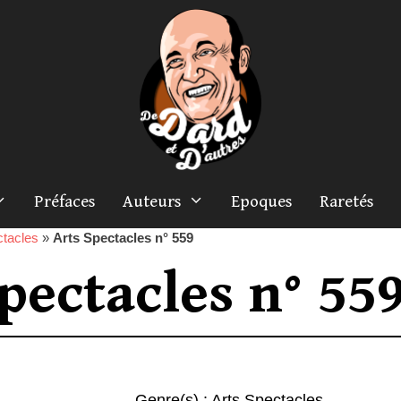
Préfaces
Auteurs
Epoques
Raretés
ctacles
»
Arts Spectacles n° 559
pectacles n° 55
Genre(s) :
Arts Spectacles