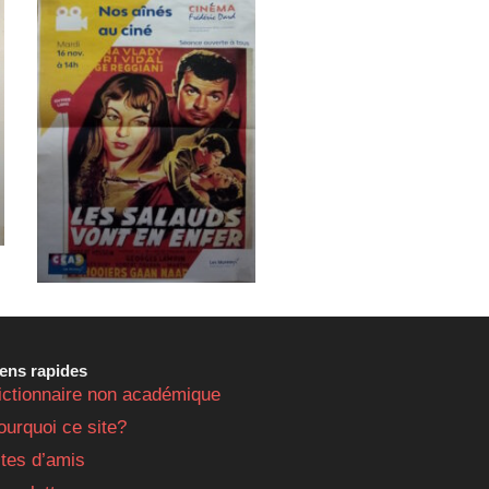
iens rapides
ictionnaire non académique
ourquoi ce site?
ites d’amis