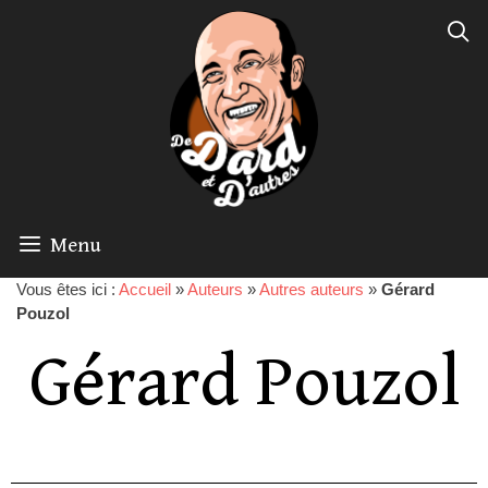
Menu
Vous êtes ici :
Accueil
»
Auteurs
»
Autres auteurs
»
Gérard
Pouzol
Gérard Pouzol