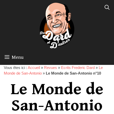
Menu
Vous êtes ici :
Accueil
»
Revues
»
Ecrits Frederic Dard
»
Le
Monde de San-Antonio
»
Le Monde de San-Antonio n°10
Le Monde de
San-Antonio