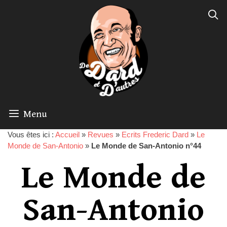
Menu
Vous êtes ici :
Accueil
»
Revues
»
Ecrits Frederic Dard
»
Le
Monde de San-Antonio
»
Le Monde de San-Antonio n°44
Le Monde de
San-Antonio