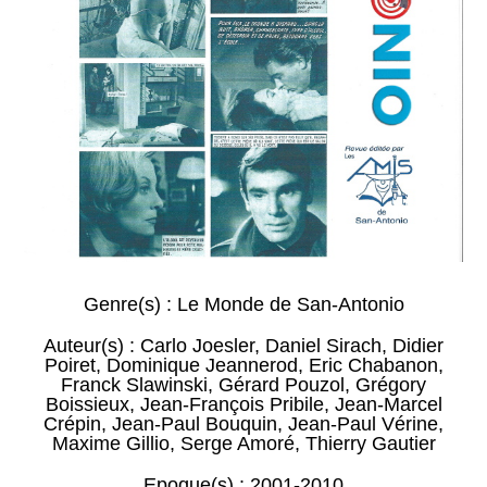
Genre(s) :
Le Monde de San-Antonio
Auteur(s) :
Carlo Joesler
,
Daniel Sirach
,
Didier
Poiret
,
Dominique Jeannerod
,
Eric Chabanon
,
Franck Slawinski
,
Gérard Pouzol
,
Grégory
Boissieux
,
Jean-François Pribile
,
Jean-Marcel
Crépin
,
Jean-Paul Bouquin
,
Jean-Paul Vérine
,
Maxime Gillio
,
Serge Amoré
,
Thierry Gautier
Epoque(s) :
2001-2010