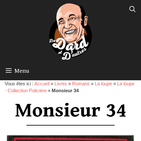
Menu
Vous êtes ici :
Accueil
»
Livres
»
Romans
»
La loupe
»
La loupe
- Collection Policière
»
Monsieur 34
Monsieur 34