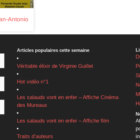
an-Antonio
L
Articles populaires cette semaine
D
Véritable élixir de Virginie Guillet
P
S
Hot vidéo n°1
N
M
Les salauds vont en enfer – Affiche Cinéma
H
des Mureaux
Ne
Les salauds vont en enfer – Affiche film
A
p
Traits d’auteurs
i