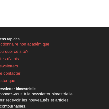
iens rapides
ictionnaire non académique
ourquoi ce site?
ites d’amis
ewsletters
e contacter
istorique
wsletter bimestrielle
bonnez-vous à la newsletter bimestrielle
our recevoir les nouveautés et articles
ncontournables.