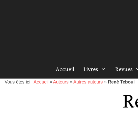
Accueil
Livres
Revues
Vous êtes ici :
Accueil
»
Auteurs
»
Autres auteurs
»
René Teboul
R