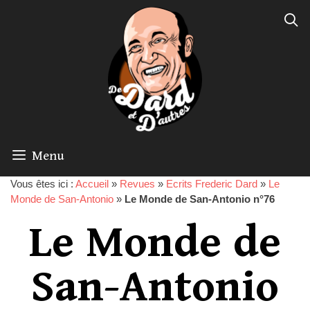
Menu
Vous êtes ici :
Accueil
»
Revues
»
Ecrits Frederic Dard
»
Le
Monde de San-Antonio
»
Le Monde de San-Antonio n°76
Le Monde de
San-Antonio