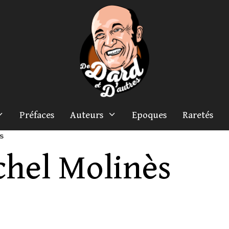
Préfaces
Auteurs
Epoques
Raretés
s
chel Molinès