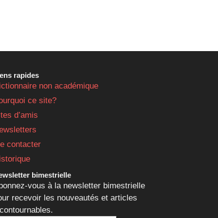
iens rapides
ictionnaire non académique
ourquoi ce site?
ites d’amis
ewsletters
e contacter
istorique
wsletter bimestrielle
bonnez-vous à la newsletter bimestrielle
our recevoir les nouveautés et articles
ncontournables.