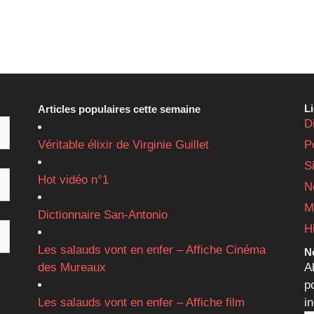
L
Articles populaires cette semaine
D
Véritable élixir de Virginie Guillet
P
S
Hot vidéo n°1
N
M
Dictionnaire San-Antonio
H
Les salauds vont en enfer – Affiche Cinéma
Ne
des Mureaux
A
p
Les salauds vont en enfer – Affiche film
i