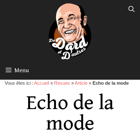
Menu
Vous êtes ici :
Accueil
»
Revues
»
Article
»
Echo de la mode
Echo de la
mode